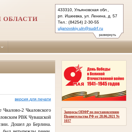
433310, Ульяновская обл.,
рп. Ишеевка, ул. Ленина, д. 57
 ОБЛАСТИ
Тел.: (84254) 2-30-55
uljanovskiy.uln@sudrf.ru
развернуть
версия для печати
е Чкалово-2 Чкаловского
Запросы ОПФР по постановлению
Правительства РФ от 28.06.2021 №
каловским РВК Чувашской
1037
изии. Дошел до Берлина.
. был четырежды ранен.