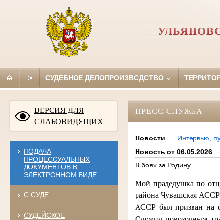
УЛЬЯНОВ
СУДЕБНОЕ ДЕЛОПРОИЗВОДСТВО
ТЕРРИТО
ВЕРСИЯ ДЛЯ
ПРЕСС-СЛУЖБА
СЛАБОВИДЯЩИХ
Новости
Интервью, п
ПОДАЧА
Новость от 06.05.2026
ПРОЦЕССУАЛЬНЫХ
В боях за Родину
ДОКУМЕНТОВ В
ЭЛЕКТРОННОМ ВИДЕ
Мой прадедушка по отцу
О СУДЕ
района Чувашская АССР 
АССР был призван на фр
СУДЕЙСКОЕ
Служил повозочным тра