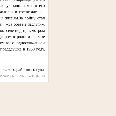
ло указано и место его
одился в госпитале в г.
йны живым.За войну стал
», «За боевые заслуги».
ном селе под присмотром
адиром в родном колхозе
емью с односельчанкой
прадедушка в 1960 году,
новского районного суда
ковано 06.05.2026 14:10 (МСК)