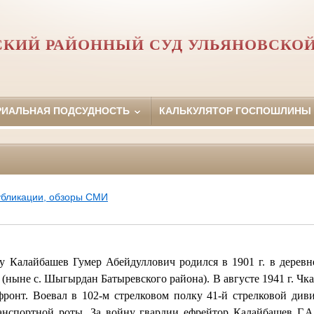
СКИЙ РАЙОННЫЙ СУД УЛЬЯНОВСКОЙ
РИАЛЬНАЯ ПОДСУДНОСТЬ
КАЛЬКУЛЯТОР ГОСПОШЛИНЫ
убликации, обзоры СМИ
 Калайбашев Гумер Абейдуллович родился в 1901 г. в деревн
(ныне с. Шыгырдан Батыревского района). В августе 1941 г. Ч
онт. Воевал в 102-м стрелковом полку 41-й стрелковой див
нспортной роты. За войну гвардии ефрейтор Калайбашев Г.А