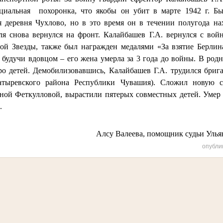
ициальная
похоронка, что якобы он убит в марте 1942 г. Бы
я деревня Чухлово, но в это время он в течении полугода нах
ля снова вернулся на фронт. Калайбашев Г.А. вернулся с во
ой Звезды, также был награжден медалями «За взятие Берлина
, будучи вдовцом – его жена умерла за 3 года до войны. В род
ро детей. Демобилизовавшись, Калайбашев Г.А. трудился бриг
тыревского района Республики Чувашия). Сложил новую с
й Феткулловой, вырастили пятерых совместных детей. Умер 
.
Алсу Валеева, помощник судьи Улья
опубли