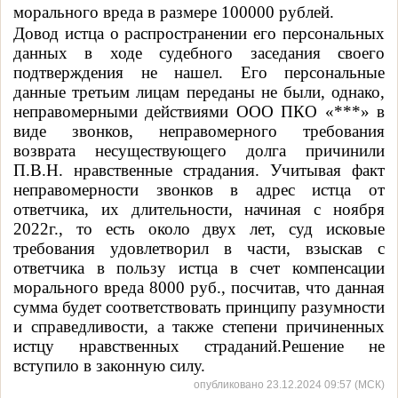
морального вреда в размере 100000 рублей.
Довод истца о распространении его персональных
данных в ходе судебного заседания своего
подтверждения не нашел. Его персональные
данные третьим лицам переданы не были, однако,
неправомерными действиями ООО ПКО «***» в
виде звонков, неправомерного требования
возврата несуществующего долга причинили
П.В.Н. нравственные страдания. Учитывая факт
неправомерности звонков в адрес истца от
ответчика, их длительности, начиная с ноября
2022г., то есть окол
о двух лет, суд исковые
требования удовлетворил в части, взыскав с
ответчика в пользу истца в счет компенсации
морального вреда 8000 руб., посчитав, что данная
сумма будет соответствовать принципу разумности
и справедливости, а также степени причиненных
истцу нравственных страданий.Решение не
вступило в законную силу.
опубликовано 23.12.2024 09:57 (МСК)