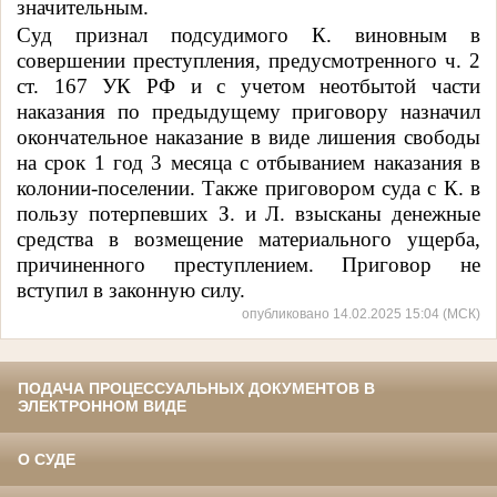
значительным.
Суд признал подсудимого К. виновным в
совершении преступления, предусмотренного
ч
.
2
ст.
167 УК РФ
и с учетом
неотбытой части
наказания по предыдущему приговору назначил
окончательное наказание в виде лишения свободы
на срок 1 год 3 месяца с отбыванием наказания в
колонии-поселении. Также приговором суда с К. в
пользу потерпевших З. и Л.
взысканы денежные
средства
в возмещение материального ущерба,
причиненного преступлением
. Приговор не
вступил в законную силу.
опубликовано 14.02.2025 15:04 (МСК)
ПОДАЧА ПРОЦЕССУАЛЬНЫХ ДОКУМЕНТОВ В
ЭЛЕКТРОННОМ ВИДЕ
О СУДЕ