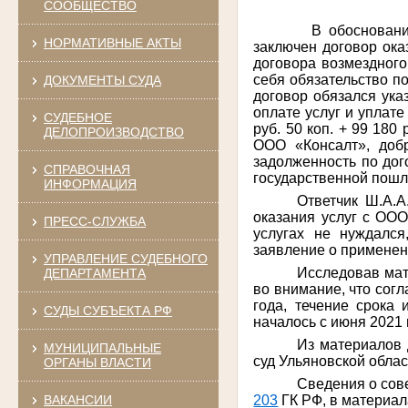
СООБЩЕСТВО
В обоснование
НОРМАТИВНЫЕ АКТЫ
заключен договор ока
договора возмездного 
себя обязательство п
ДОКУМЕНТЫ СУДА
договор обязался ука
оплате услуг и уплате
СУДЕБНОЕ
руб. 50 коп. + 99 180
ДЕЛОПРОИЗВОДСТВО
ООО «Консалт», добр
задолженность по дого
СПРАВОЧНАЯ
государственной пошли
ИНФОРМАЦИЯ
Ответчик Ш.А.А
оказания услуг с ООО
ПРЕСС-СЛУЖБА
услугах не нуждался
заявление о применени
УПРАВЛЕНИЕ СУДЕБНОГО
Исследовав мат
ДЕПАРТАМЕНТА
во внимание, что согл
года, течение срока
СУДЫ СУБЪЕКТА РФ
началось с июня 2021 
Из материалов 
МУНИЦИПАЛЬНЫЕ
суд Ульяновской облас
ОРГАНЫ ВЛАСТИ
Сведения о сов
ВАКАНСИИ
203
ГК РФ, в материал