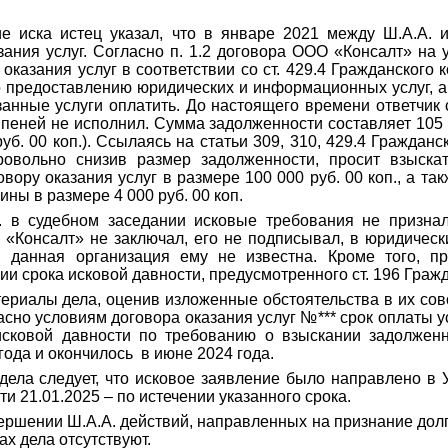
 иска истец указал, что
в январе 2021 между Ш.А.А. 
зания услуг. Согласно п. 1.2 договора ООО «Консалт» на 
оказания услуг в соответствии со ст. 429.4 Гражданского
о предоставлению юридических и информационных услуг, а Ш
занные услуги оплатить. До настоящего времени ответчик 
 пеней не исполнил. Сумма задолженности составляет 105 5
 руб. 00 коп.). Ссылаясь на статьи 309, 310, 429.4 Гражданс
овольно снизив размер задолженности, просит взыскат
вору оказания услуг в размере 100 000 руб. 00 коп., а т
ны в размере 4 000 руб. 00 коп.
. в судебном заседании исковые требования не признал.
 «Консалт» не заключал, его не подписывал, в юридиче
, данная организация ему не известна. Кроме того, п
и срока исковой давности, предусмотренного ст. 196 Граж
ериалы дела, оценив изложенные обстоятельства в их сово
асно условиям договора оказания услуг №*** срок оплаты у
 исковой давности по требованию о взыскании задолженн
года и окончилось в июне 2024 года.
дела следует, что исковое заявление было направлено в
ти 21.01.2025 – по истечении указанного срока.
ершении Ш.А.А. действий, направленных на признание долг
ах дела отсутствуют.