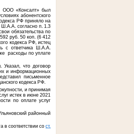
и ООО «Консалт» был
условиях абонентского
 кодекса РФ приняло на
.А.А. согласно п. 1.3
свои обязательства по
92 руб. 50 коп. (6 412
кого кодекса РФ, истец
ь с ответчика Ш.А.А.
акже расходы по уплате
 Указал, что договор
ских и информационных
редставил письменное
данского кодекса РФ.
купности, и п
ринимая
слуг истек в июне 2021
ости по оплате услуг
 Ульяновский районный
а в соответствии со
ст.