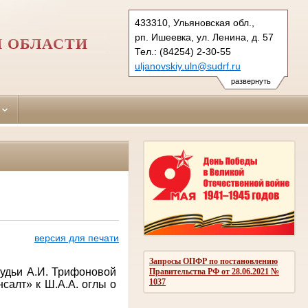
433310, Ульяновская обл.,
рп. Ишеевка, ул. Ленина, д. 57
 ОБЛАСТИ
Тел.: (84254) 2-30-55
uljanovskiy.uln@sudrf.ru
развернуть
версия для печати
Запросы ОПФР по постановлению
судьи А.И. Трифоновой
Правительства РФ от 28.06.2021 №
1037
салт» к Ш.А.А. оглы о