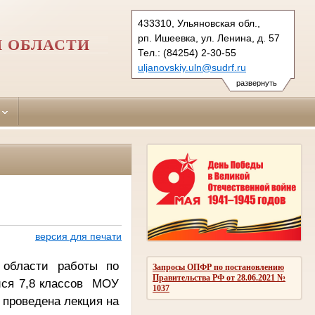
433310, Ульяновская обл.,
рп. Ишеевка, ул. Ленина, д. 57
 ОБЛАСТИ
Тел.: (84254) 2-30-55
uljanovskiy.uln@sudrf.ru
развернуть
версия для печати
 области работы по
Запросы ОПФР по постановлению
Правительства РФ от 28.06.2021 №
ися 7,8 классов МОУ
1037
 проведена лекция на