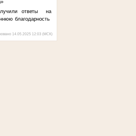
а»
олучили ответы на
еннюю благодарность
ковано 14.05.2025 12:03 (МСК)