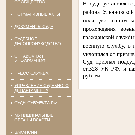
СООБЩЕСТВО
В суде установлен
района Ульяновской
НОРМАТИВНЫЕ АКТЫ
пола, достигшим к
ДОКУМЕНТЫ СУДА
прохождения воен
гражданской службы,
СУДЕБНОЕ
ДЕЛОПРОИЗВОДСТВО
военную службу, в 
уклонился от призы
СПРАВОЧНАЯ
ИНФОРМАЦИЯ
Суд признал подсу
ст.328
УК РФ, и
на
ПРЕСС-СЛУЖБА
рублей.
УПРАВЛЕНИЕ СУДЕБНОГО
ДЕПАРТАМЕНТА
СУДЫ СУБЪЕКТА РФ
МУНИЦИПАЛЬНЫЕ
ОРГАНЫ ВЛАСТИ
ВАКАНСИИ