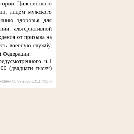
итории Цильнинского
ции, лицом мужского
оянию здоровья для
ии альтернативной
ждения от призыва на
ить военную службу,
й Федерации.
предусмотренного
ч.1
00 (двадцати тысяч)
ковано 08.09.2025 13:11 (МСК)