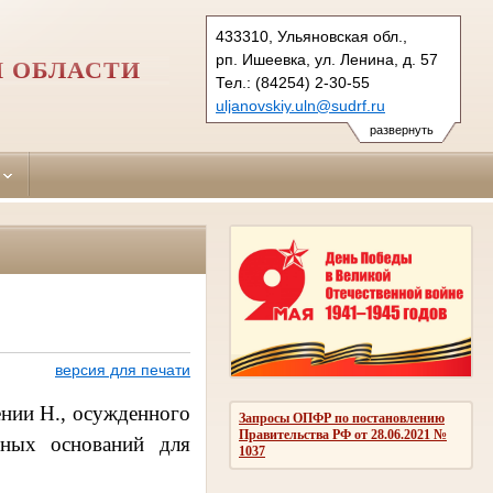
433310, Ульяновская обл.,
рп. Ишеевка, ул. Ленина, д. 57
 ОБЛАСТИ
Тел.: (84254) 2-30-55
uljanovskiy.uln@sudrf.ru
развернуть
версия для печати
ении
Н., осужденного
Запросы ОПФР по постановлению
Правительства РФ от 28.06.2021 №
нных оснований для
1037