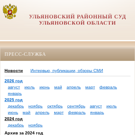
УЛЬЯНОВСКИЙ РАЙОННЫЙ СУД
УЛЬЯНОВСКОЙ ОБЛАСТИ
ПРЕСС-СЛУЖБА
Новости
Интервью, публикации, обзоры СМИ
2026 год
август
июль
июнь
май
апрель
март
февраль
январь
2025 год
декабрь
ноябрь
октябрь
сентябрь
август
июль
июнь
май
апрель
март
февраль
январь
2024 год
декабрь
ноябрь
Архив за 2024 год