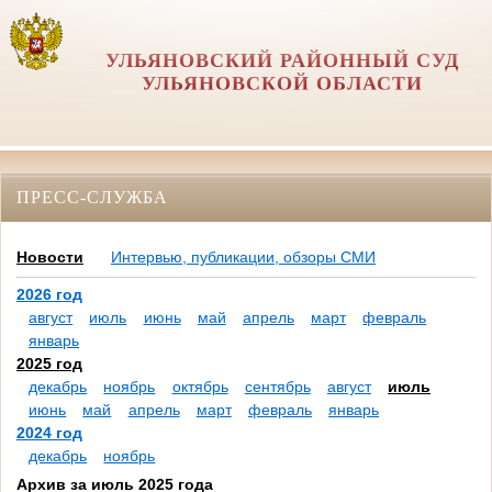
УЛЬЯНОВСКИЙ РАЙОННЫЙ СУД
УЛЬЯНОВСКОЙ ОБЛАСТИ
ПРЕСС-СЛУЖБА
Новости
Интервью, публикации, обзоры СМИ
2026 год
август
июль
июнь
май
апрель
март
февраль
январь
2025 год
декабрь
ноябрь
октябрь
сентябрь
август
июль
июнь
май
апрель
март
февраль
январь
2024 год
декабрь
ноябрь
Архив за июль 2025 года