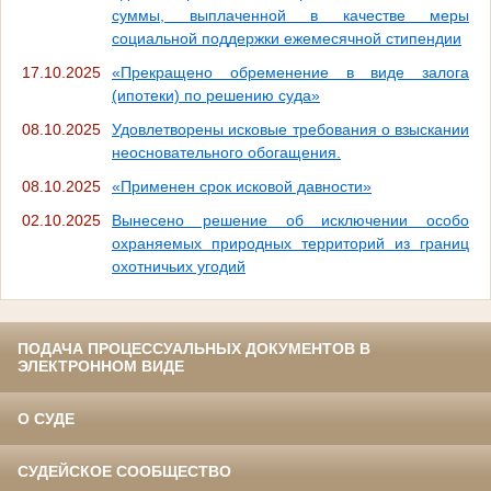
суммы, выплаченной в качестве меры
социальной поддержки ежемесячной стипендии
17.10.2025
«Прекращено обременение в виде залога
(ипотеки) по решению суда»
08.10.2025
Удовлетворены исковые требования о взыскании
неосновательного обогащения.
08.10.2025
«Применен срок исковой давности»
02.10.2025
Вынесено решение об исключении особо
охраняемых природных территорий из границ
охотничьих угодий
ПОДАЧА ПРОЦЕССУАЛЬНЫХ ДОКУМЕНТОВ В
ЭЛЕКТРОННОМ ВИДЕ
О СУДЕ
СУДЕЙСКОЕ СООБЩЕСТВО