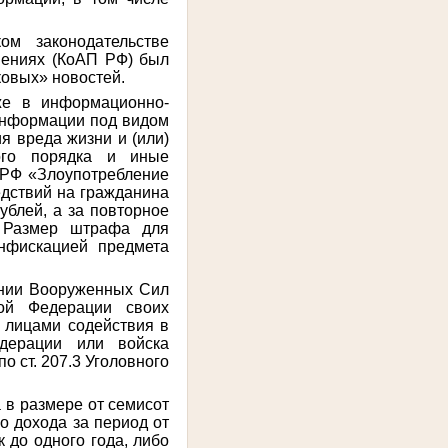
ом законодательстве
шениях (КоАП РФ) был
ковых» новостей.
е в информационно-
информации под видом
я вреда жизни и (или)
ного порядка и иные
П РФ «Злоупотребление
едствий на гражданина
ублей, а за повторное
. Размер штрафа для
нфискацией предмета
ании Вооруженных Сил
кой Федерации своих
 лицами содействия в
дерации или войска
о ст. 207.3 Уголовного
 в размере от семисот
о дохода за период от
 до одного года, либо