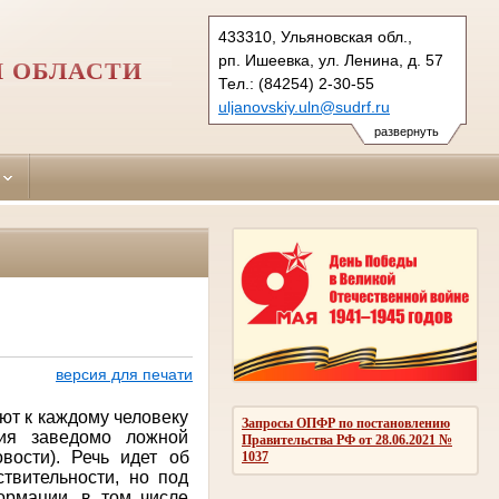
433310, Ульяновская обл.,
рп. Ишеевка, ул. Ленина, д. 57
 ОБЛАСТИ
Тел.: (84254) 2-30-55
uljanovskiy.uln@sudrf.ru
развернуть
версия для печати
ют к каждому человеку
Запросы ОПФР по постановлению
ния заведомо ложной
Правительства РФ от 28.06.2021 №
вости). Речь идет об
1037
твительности, но под
ормации, в том числе