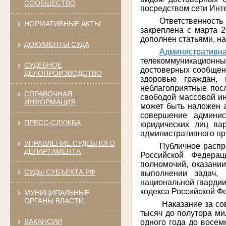
СООБЩЕСТВО
посредством сети Инте
Ответственност
НОРМАТИВНЫЕ АКТЫ
закреплена с марта 
дополнен статьями, 
ДОКУМЕНТЫ СУДА
Административна
телекоммуникационны
СУДЕБНОЕ
достоверных сообщени
ДЕЛОПРОИЗВОДСТВО
здоровью граждан, 
неблагоприятные посл
СПРАВОЧНАЯ
свободой массовой ин
ИНФОРМАЦИЯ
может быть наложен а
совершение админис
ПРЕСС-СЛУЖБА
юридических лиц ва
административного пр
УПРАВЛЕНИЕ СУДЕБНОГО
Публичное расп
ДЕПАРТАМЕНТА
Российской Федерац
полномочий, оказани
СУДЫ СУБЪЕКТА РФ
выполнении задач,
национальной гвардии 
кодекса Российской Ф
МУНИЦИПАЛЬНЫЕ
ОРГАНЫ ВЛАСТИ
Наказание за со
тысяч до полутора ми
ВАКАНСИИ
одного года до восем