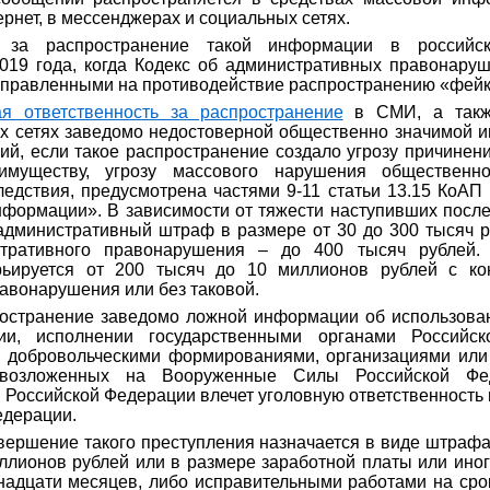
рнет, в мессенджерах и социальных сетях.
ь за распространение такой информации в российск
2019 года, когда Кодекс об административных правонару
направленными на противодействие распространению «фей
я ответственность за распространение
в СМИ, а такж
х сетях заведомо недостоверной общественно значимой 
й, если такое распространение создало угрозу причинени
имуществу, угрозу массового нарушения обществен
едствия, предусмотрена частями 9-11 статьи 13.15 КоА
формации». В зависимости от тяжести наступивших посл
дминистративный штраф в размере от 30 до 300 тысяч р
тративного правонарушения – до 400 тысяч рублей
рьируется от 200 тысяч до 10 миллионов рублей с ко
авонарушения или без таковой.
ространение заведомо ложной информации об использов
ии, исполнении государственными органами Российс
и добровольческими формированиями, организациями или
 возложенных на Вооруженные Силы Российской Фе
Российской Федерации влечет уголовную ответственность п
едерации.
вершение такого преступления
назначается в виде штрафа
ллионов рублей или в размере заработной платы или иног
надцати месяцев, либо исправительными работами на срок