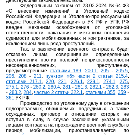
действующим законодательством.
Федеральным законом от 23.03.2024 №64-ФЗ
«О внесении изменений в Уголовный кодекс
Российской Федерации и Уголовно-процессуальный
кодекс Российской Федерации» в
УК РФ и УПК РФ
введен механизм освобождения от уголовной
ответственности, наказания и механизм погашения
судимости для мобилизованных и контрактников, за
исключением лишь ряда преступлений.
Так, в заключении военного контракта будет
отказано
лицам, совершившим определенные
преступления против половой неприкосновенности
несовершеннолетних, преступления,
предусмотренные
статьями 189
,
200.1
,
205
-
205.5
,
206
,
208
-
211
,
пунктом «б» части 2 статьи 215.4
,
статьями 217.1
,
220
,
221
,
226.1
,
229.1
,
274.1
,
275
,
275.1
,
276
-
280.2
,
280.4
,
281
-
281.3
,
282.1
-
282.3
,
283
-
283.2
,
284
,
частью 2 статьи 322.1
,
статьями 355
,
359
-
361
УК РФ.
Производство по уголовному делу в отношении
подозреваемых, обвиняемых, подсудимых, а также
осужденных, приговор в отношении которых не
вступил в силу, в случае заключения указанными
лицами контракта на прохождение военной службы в
период мобилизации, приостанавливается по