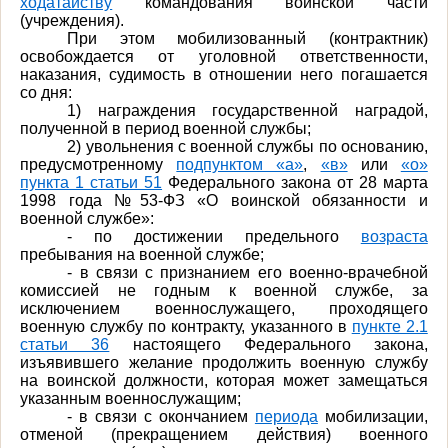
ходатайству
командования воинской части
(учреждения).
При этом мобилизованный (контрактник)
освобождается от уголовной ответственности,
наказания, судимость в отношении него погашается
со дня:
1) награждения государственной наградой,
полученной в период военной службы;
2) увольнения с военной службы по основанию,
предусмотренному
подпунктом «а»
,
«в»
или
«о»
пункта 1 статьи 51
Федерального закона от 28 марта
1998 года №53-ФЗ «О воинской обязанности и
военной службе»:
- по достижении предельного
возраста
пребывания на военной службе;
- в связи с признанием его военно-врачебной
комиссией не годным к военной службе, за
исключением военнослужащего, проходящего
военную службу по контракту, указанного в
пункте 2.1
статьи 36
настоящего Федерального закона,
изъявившего желание продолжить военную службу
на воинской должности, которая может замещаться
указанным военнослужащим;
- в связи с окончанием
периода
мобилизации,
отменой (прекращением действия) военного