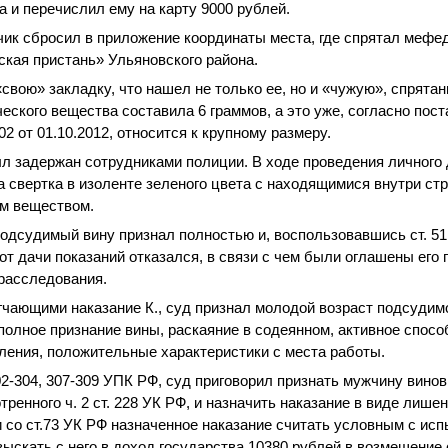
а и перечислил ему на карту 9000 рублей.
чик сбросил в приложение координаты места, где спрятал мефед
кая пристань» Ульяновского района.
 «свою» закладку, что нашел не только ее, но и «чужую», спрят
ческого вещества составила 6 граммов, а это уже, согласно пос
 от 01.10.2012, относится к крупному размеру.
ыл задержан сотрудниками полиции. В ходе проведения личного 
а свертка в изоленте зеленого цвета с находящимися внутри ст
м веществом.
одсудимый вину признал полностью и, воспользовавшись ст. 5
от дачи показаний отказался, в связи с чем были оглашены его 
расследования.
чающими наказание К., суд признал молодой возраст подсудим
полное признание вины, раскаяние в содеянном, активное спос
ления, положительные характеристики с места работы.
302-304, 307-309 УПК РФ, суд приговорил признать мужчину вин
ренного ч. 2 ст. 228 УК РФ, и назначить наказание в виде лише
ии со ст.73 УК РФ назначенное наказание считать условным с ис
взыскать с него в доход государства 10380 рублей в возмещение