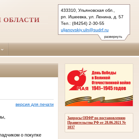
433310, Ульяновская обл.,
рп. Ишеевка, ул. Ленина, д. 57
 ОБЛАСТИ
Тел.: (84254) 2-30-55
uljanovskiy.uln@sudrf.ru
развернуть
версия для печати
ны,
Запросы ОПФР по постановлению
Правительства РФ от 28.06.2021 №
1037
ладчиком о покупке