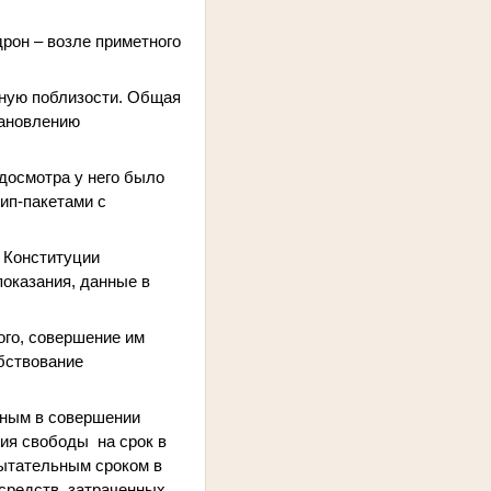
рон – возле приметного
анную поблизости. Общая
тановлению
досмотра у него было
рип-пакетами с
1 Конституции
показания, данные в
ого, совершение им
обствование
овным в совершении
ния свободы на срок в
пытательным сроком в
 средств, затраченных