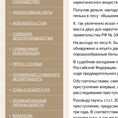
СООБЩЕСТВО
наркотического веществ
Получив деньги, заклад
НОРМАТИВНЫЕ АКТЫ
пенька в лесу «Вышкинс
ДОКУМЕНТЫ СУДА
К. так увлеченно искал
масса двух доз наркоти
СУДЕБНОЕ
правительства РФ № 1002
ДЕЛОПРОИЗВОДСТВО
На выходе из леса К. б
обнаружено и изъято
дв
СПРАВОЧНАЯ
ИНФОРМАЦИЯ
порошкообразным белы
В судебном заседании п
ПРЕСС-СЛУЖБА
Российской Федерации, 
ходе предварительного 
УПРАВЛЕНИЕ СУДЕБНОГО
ДЕПАРТАМЕНТА
Обстоятельствами, смяг
преступления впервые, 
СУДЫ СУБЪЕКТА РФ
расследованию преступ
Руководствуясь ст.ст. 
МУНИЦИПАЛЬНЫЕ
ОРГАНЫ ВЛАСТИ
преступления, предусмот
три года. В соответств
ВАКАНСИИ
полтора года, а так же 