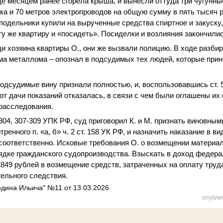
де месяцем ранее сгорела крыша, и вынесли оттуда три чугунны
ка и 70 метров электропроводов на общую сумму в пять тысяч 
одельники купили на вырученные средства спиртное и закуску,
 ту же квартиру и «посидеть». Посиделки и возлияния закончили
и хозяина квартиры О., они же вызвали полицию. В ходе разби
ма металлома – опознал в подсудимых тех людей, которые при
одсудимые вину признали полностью, и, воспользовавшись ст. 
от дачи показаний отказалась, в связи с чем были оглашены их 
расследования.
-304, 307-309 УПК РФ, суд приговорил К. и М. признать виновны
ренного п. «а, б» ч. 2 ст. 158 УК РФ, и назначить наказание в 
в соответственно. Исковые требования О. о возмещении материа
ядке гражданского судопроизводства.
Взыскать в доход федера
849 рублей в возмещение средств, затраченных на оплату
труд
тельного следствия
.
одина Ильича" №11 от 13.03.2026
опубли