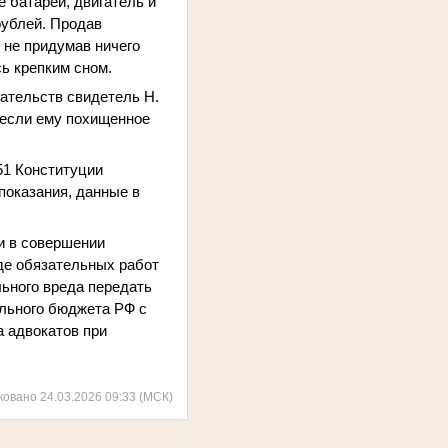
е батареи, двигатель и
рублей. Продав
 не придумав ничего
сь крепким сном.
рательств свидетель Н.
несли ему похищенное
51 Конституции
показания, данные в
ми в совершении
виде обязательных работ
льного вреда передать
льного бюджета РФ с
а адвокатов при
ковано 24.03.2026 09:33 (МСК)