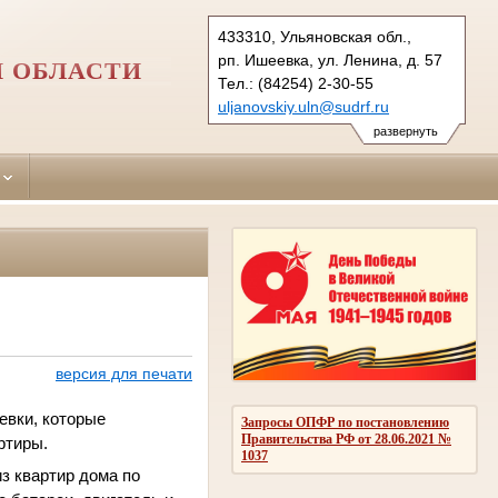
433310, Ульяновская обл.,
рп. Ишеевка, ул. Ленина, д. 57
 ОБЛАСТИ
Тел.: (84254) 2-30-55
uljanovskiy.uln@sudrf.ru
развернуть
версия для печати
евки, которые
Запросы ОПФР по постановлению
Правительства РФ от 28.06.2021 №
ртиры.
1037
из квартир дома по