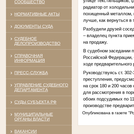
улице Текстильщиков, г
СООБЩЕСТВО
радиатор от холодильни
похищенный металлом, п
НОРМАТИВНЫЕ АКТЫ
лучше, как вернуться в
ДОКУМЕНТЫ СУДА
Разбудили друзей сосед
– владелец пункта прие
СУДЕБНОЕ
на продажу.
ДЕЛОПРОИЗВОДСТВО
В судебном заседании п
СПРАВОЧНАЯ
Российской Федерации, 
ИНФОРМАЦИЯ
ходе предварительного 
Руководствуясь ст. 302
ПРЕСС-СЛУЖБА
преступления, предусмот
УПРАВЛЕНИЕ СУДЕБНОГО
на срок 180 и 200 часо
ДЕПАРТАМЕНТА
для рассмотрения в пор
обоих подсудимых по 11
СУДЫ СУБЪЕКТА РФ
производстве предвари
Опубликована в газете "Р
МУНИЦИПАЛЬНЫЕ
ОРГАНЫ ВЛАСТИ
ВАКАНСИИ