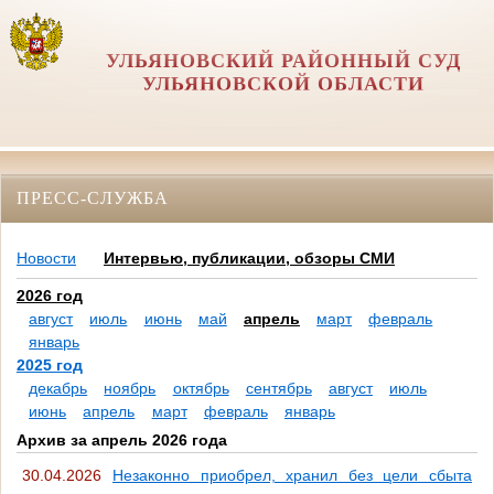
УЛЬЯНОВСКИЙ РАЙОННЫЙ СУД
УЛЬЯНОВСКОЙ ОБЛАСТИ
ПРЕСС-СЛУЖБА
Новости
Интервью, публикации, обзоры СМИ
2026 год
август
июль
июнь
май
апрель
март
февраль
январь
2025 год
декабрь
ноябрь
октябрь
сентябрь
август
июль
июнь
апрель
март
февраль
январь
Архив за апрель 2026 года
30.04.2026
Незаконно приобрел, хранил без цели сбыта